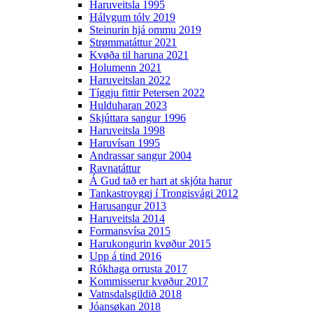
Haruveitsla 1995
Hálvgum tólv 2019
Steinurin hjá ommu 2019
Strømmatáttur 2021
Kvøða til haruna 2021
Holumenn 2021
Haruveitslan 2022
Tíggju fittir Petersen 2022
Hulduharan 2023
Skjúttara sangur 1996
Haruveitsla 1998
Haruvísan 1995
Andrassar sangur 2004
Ravnatáttur
Á Gud tað er hart at skjóta harur
Tankastroyggj í Trongisvági 2012
Harusangur 2013
Haruveitsla 2014
Formansvísa 2015
Harukongurin kvøður 2015
Upp á tind 2016
Rókhaga orrusta 2017
Kommisserur kvøður 2017
Vatnsdalsgildið 2018
Jóansøkan 2018