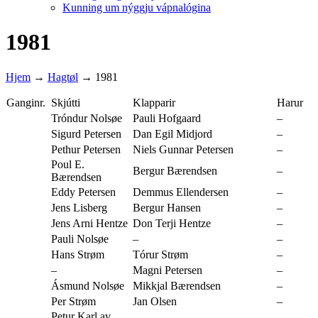
Kunning um nýggju vápnalógina
1981
Hjem
→
Hagtøl
→
1981
Ganginr.
Skjútti
Klapparir
Harur
Tróndur Nolsøe
Pauli Hofgaard
–
Sigurd Petersen
Dan Egil Midjord
–
Pethur Petersen
Niels Gunnar Petersen
–
Poul E.
Bergur Bærendsen
–
Bærendsen
Eddy Petersen
Demmus Ellendersen
–
Jens Lisberg
Bergur Hansen
–
Jens Arni Hentze
Don Terji Hentze
–
Pauli Nolsøe
–
–
Hans Strøm
Tórur Strøm
–
–
Magni Petersen
–
Ásmund Nolsøe
Mikkjal Bærendsen
–
Per Strøm
Jan Olsen
–
Petur Karl av