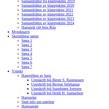
Samandráttur frá klappjaktini 2019
Samandráttur av klappjaktini 2020
Samandráttur av klappjaktni 2021
Samandráttur av klappjaktni 2022
Samandráttur av klappjaktini 2023
Samandráttur av klappjaktini 2024
Haruprát við Jens Róa
Myndasavn
Skemtiligar søgur
Søga 1
Søga 2
Søga 3
Søga 4
Søga 5
Søga 6
Søga 7
Ymiskt
Hagreiðing av haru
Uppskrift hjá Birgir S. Rasmussen
Uppskrift hjá Bergur Stórhamar
Uppskrift hjá Sunnbjørg Joensen
Uppskrift hjá Heidi H. Samuelsen
Harusetur
Stutt info um patrónir
Harusangir