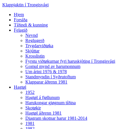
Klappjaktin í Trongisvági
Hjem
Forsíða
Tíðindi & kunning
Felagið
Nevnd
Reglugerð
Trygdarviðtøka
Skjúttar
Krosslistin
Fyrstu viðtøkurnar fyri haruskjóting í Trongisvági
Gomul mynd av harumonnum
Um árini 1976 & 1978
Standmyndin í Syðrutoftum
Klapparar áðrenn 1981
Hagtøl
1952
Hagtøl á fjøllunum
Harukongar gjøgnum tíðina
Skotøkir
Hagtøl áðrenn 1981
Diagram skotnar harur 1981-2014
1981
1982