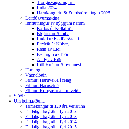
Trongisvágssangurin
Lulla 2024
Harukongurin & Zumbadrotningin 2025
Leirdúgvumaskina
Innflutningur av nýggjum harum
Karlos úr Kollafirði
Bigfoot úr Sumba
Luddi úr Kollfjarðadali
Fredrik úr Nólsoy
Risin av Eiði
Kellingin av Eiði
Andy av Eiði
Lítli Knút úr Streymnesi
Harulógin
Vápnalógin
Filmur: Haruveiða í felag
Filmur: Harusetrið
Filmur: Kongaørn á haruveiðu
Slóðir
Um heimasíðuna
Tilmeldingar til 120 ára veitsluna
Endaligu hagtølini fyri 2012
Endaligu hagtølini fyri 2013
Endaligu hagtølini fyri 2014
Endaligu hagtølini fyri 2015