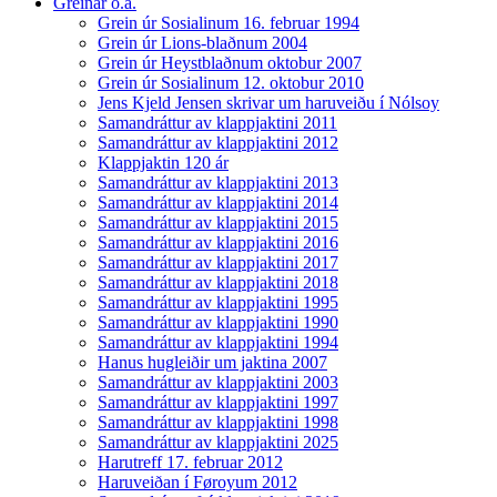
Greinar o.a.
Grein úr Sosialinum 16. februar 1994
Grein úr Lions-blaðnum 2004
Grein úr Heystblaðnum oktobur 2007
Grein úr Sosialinum 12. oktobur 2010
Jens Kjeld Jensen skrivar um haruveiðu í Nólsoy
Samandráttur av klappjaktini 2011
Samandráttur av klappjaktini 2012
Klappjaktin 120 ár
Samandráttur av klappjaktini 2013
Samandráttur av klappjaktini 2014
Samandráttur av klappjaktini 2015
Samandráttur av klappjaktini 2016
Samandráttur av klappjaktini 2017
Samandráttur av klappjaktini 2018
Samandráttur av klappjaktini 1995
Samandráttur av klappjaktini 1990
Samandráttur av klappjaktini 1994
Hanus hugleiðir um jaktina 2007
Samandráttur av klappjaktini 2003
Samandráttur av klappjaktini 1997
Samandráttur av klappjaktini 1998
Samandráttur av klappjaktini 2025
Harutreff 17. februar 2012
Haruveiðan í Føroyum 2012