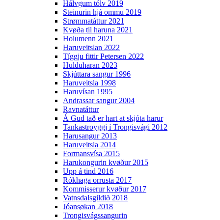
Hálvgum tólv 2019
Steinurin hjá ommu 2019
Strømmatáttur 2021
Kvøða til haruna 2021
Holumenn 2021
Haruveitslan 2022
Tíggju fittir Petersen 2022
Hulduharan 2023
Skjúttara sangur 1996
Haruveitsla 1998
Haruvísan 1995
Andrassar sangur 2004
Ravnatáttur
Á Gud tað er hart at skjóta harur
Tankastroyggj í Trongisvági 2012
Harusangur 2013
Haruveitsla 2014
Formansvísa 2015
Harukongurin kvøður 2015
Upp á tind 2016
Rókhaga orrusta 2017
Kommisserur kvøður 2017
Vatnsdalsgildið 2018
Jóansøkan 2018
Trongisvágssangurin