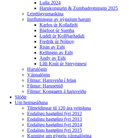
Lulla 2024
Harukongurin & Zumbadrotningin 2025
Leirdúgvumaskina
Innflutningur av nýggjum harum
Karlos úr Kollafirði
Bigfoot úr Sumba
Luddi úr Kollfjarðadali
Fredrik úr Nólsoy
Risin av Eiði
Kellingin av Eiði
Andy av Eiði
Lítli Knút úr Streymnesi
Harulógin
Vápnalógin
Filmur: Haruveiða í felag
Filmur: Harusetrið
Filmur: Kongaørn á haruveiðu
Slóðir
Um heimasíðuna
Tilmeldingar til 120 ára veitsluna
Endaligu hagtølini fyri 2012
Endaligu hagtølini fyri 2013
Endaligu hagtølini fyri 2014
Endaligu hagtølini fyri 2015
Kunning um nýggju vápnalógina