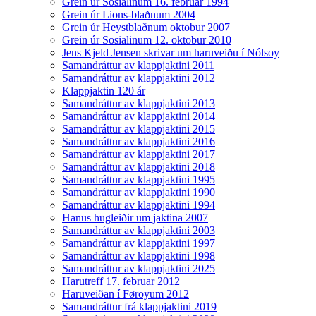
Grein úr Sosialinum 16. februar 1994
Grein úr Lions-blaðnum 2004
Grein úr Heystblaðnum oktobur 2007
Grein úr Sosialinum 12. oktobur 2010
Jens Kjeld Jensen skrivar um haruveiðu í Nólsoy
Samandráttur av klappjaktini 2011
Samandráttur av klappjaktini 2012
Klappjaktin 120 ár
Samandráttur av klappjaktini 2013
Samandráttur av klappjaktini 2014
Samandráttur av klappjaktini 2015
Samandráttur av klappjaktini 2016
Samandráttur av klappjaktini 2017
Samandráttur av klappjaktini 2018
Samandráttur av klappjaktini 1995
Samandráttur av klappjaktini 1990
Samandráttur av klappjaktini 1994
Hanus hugleiðir um jaktina 2007
Samandráttur av klappjaktini 2003
Samandráttur av klappjaktini 1997
Samandráttur av klappjaktini 1998
Samandráttur av klappjaktini 2025
Harutreff 17. februar 2012
Haruveiðan í Føroyum 2012
Samandráttur frá klappjaktini 2019