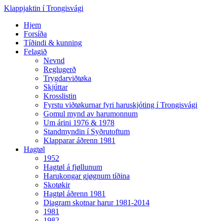
Klappjaktin í Trongisvági
Hjem
Forsíða
Tíðindi & kunning
Felagið
Nevnd
Reglugerð
Trygdarviðtøka
Skjúttar
Krosslistin
Fyrstu viðtøkurnar fyri haruskjóting í Trongisvági
Gomul mynd av harumonnum
Um árini 1976 & 1978
Standmyndin í Syðrutoftum
Klapparar áðrenn 1981
Hagtøl
1952
Hagtøl á fjøllunum
Harukongar gjøgnum tíðina
Skotøkir
Hagtøl áðrenn 1981
Diagram skotnar harur 1981-2014
1981
1982