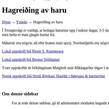
Hagreiðing av haru
Hjem
→
Ymiskt
→
Hagreiðing av haru
Í Trongisvági er vanligt, at heingja harurnar upp í nakrar dagar, 3-5 d
men hetta er man gingin burtur frá.
Mátarnir eru nógvir, alt eftir hvønn man spyrj. Norðanfjørðs eru nógvi
Lokal uppskrift hjá Birgir S. Rasmussen
Lokal uppskrift hjá Bergur Stórhamar
Tvær uppskriftir úr bóklinginum Matgleði sum Miklagarður útgav í n
Norsk uppskrift hjá Heidi Bjerkan: Harelår i fløtesaus & hareterrine
Om denne sidebar
For at rette denne sidebar, gå til adminstrator modulets bagside