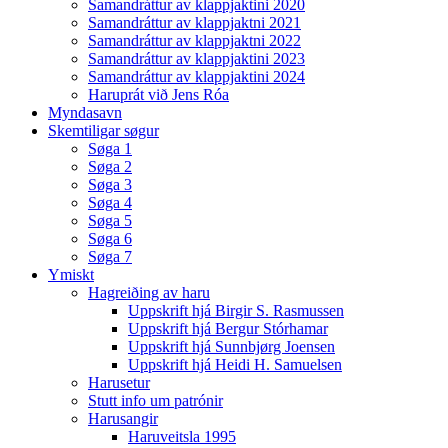
Samandráttur av klappjaktini 2020
Samandráttur av klappjaktni 2021
Samandráttur av klappjaktni 2022
Samandráttur av klappjaktini 2023
Samandráttur av klappjaktini 2024
Haruprát við Jens Róa
Myndasavn
Skemtiligar søgur
Søga 1
Søga 2
Søga 3
Søga 4
Søga 5
Søga 6
Søga 7
Ymiskt
Hagreiðing av haru
Uppskrift hjá Birgir S. Rasmussen
Uppskrift hjá Bergur Stórhamar
Uppskrift hjá Sunnbjørg Joensen
Uppskrift hjá Heidi H. Samuelsen
Harusetur
Stutt info um patrónir
Harusangir
Haruveitsla 1995