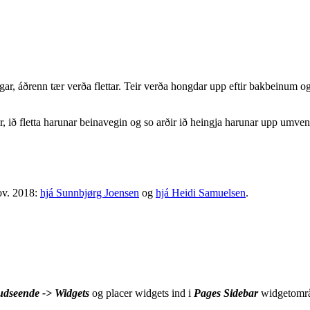
agar, áðrenn tær verða flettar. Teir verða hongdar upp eftir bakbeinum og
r, ið fletta harunar beinavegin og so arðir ið heingja harunar upp umve
ov. 2018:
hjá Sunnbjørg Joensen
og
hjá Heidi Samuelsen
.
udseende -> Widgets
og placer widgets ind i
Pages Sidebar
widgetomr