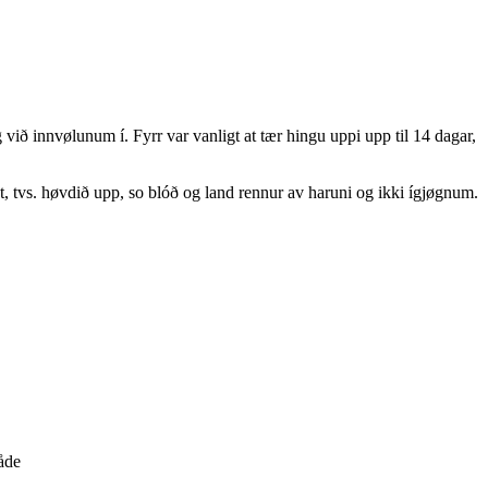
 við innvølunum í. Fyrr var vanligt at tær hingu uppi upp til 14 dagar,
nt, tvs. høvdið upp, so blóð og land rennur av haruni og ikki ígjøgnum.
åde