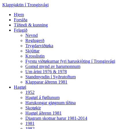
Klappjaktin í Trongisvági
Hjem
Forsíða
Tíðindi & kunning
Felagið
Nevnd
Reglugerð
Trygdarviðtøka
Skjúttar
Krosslistin
Fyrstu viðtøkurnar fyri haruskjóting í Trongisvági
Gomul mynd av harumonnum
Um árini 1976 & 1978
Standmyndin í Syðrutoftum
Klapparar áðrenn 1981
Hagtøl
1952
Hagtøl á fjøllunum
Harukongar gjøgnum tíðina
Skotøkir
Hagtøl áðrenn 1981
Diagram skotnar harur 1981-2014
1981
1982