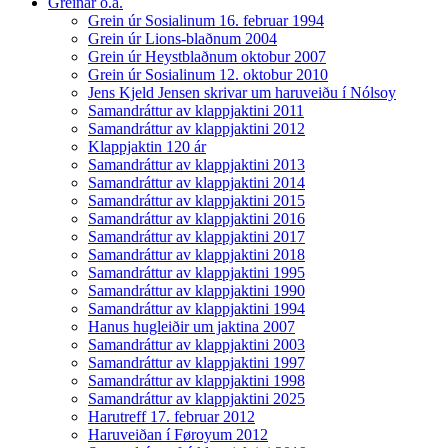
Greinar o.a.
Grein úr Sosialinum 16. februar 1994
Grein úr Lions-blaðnum 2004
Grein úr Heystblaðnum oktobur 2007
Grein úr Sosialinum 12. oktobur 2010
Jens Kjeld Jensen skrivar um haruveiðu í Nólsoy
Samandráttur av klappjaktini 2011
Samandráttur av klappjaktini 2012
Klappjaktin 120 ár
Samandráttur av klappjaktini 2013
Samandráttur av klappjaktini 2014
Samandráttur av klappjaktini 2015
Samandráttur av klappjaktini 2016
Samandráttur av klappjaktini 2017
Samandráttur av klappjaktini 2018
Samandráttur av klappjaktini 1995
Samandráttur av klappjaktini 1990
Samandráttur av klappjaktini 1994
Hanus hugleiðir um jaktina 2007
Samandráttur av klappjaktini 2003
Samandráttur av klappjaktini 1997
Samandráttur av klappjaktini 1998
Samandráttur av klappjaktini 2025
Harutreff 17. februar 2012
Haruveiðan í Føroyum 2012