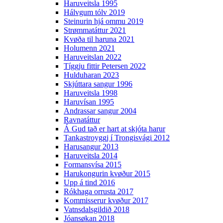
Haruveitsla 1995
Hálvgum tólv 2019
Steinurin hjá ommu 2019
Strømmatáttur 2021
Kvøða til haruna 2021
Holumenn 2021
Haruveitslan 2022
Tíggju fittir Petersen 2022
Hulduharan 2023
Skjúttara sangur 1996
Haruveitsla 1998
Haruvísan 1995
Andrassar sangur 2004
Ravnatáttur
Á Gud tað er hart at skjóta harur
Tankastroyggj í Trongisvági 2012
Harusangur 2013
Haruveitsla 2014
Formansvísa 2015
Harukongurin kvøður 2015
Upp á tind 2016
Rókhaga orrusta 2017
Kommisserur kvøður 2017
Vatnsdalsgildið 2018
Jóansøkan 2018