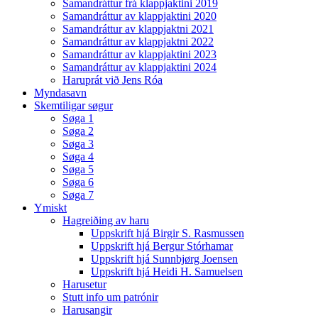
Samandráttur frá klappjaktini 2019
Samandráttur av klappjaktini 2020
Samandráttur av klappjaktni 2021
Samandráttur av klappjaktni 2022
Samandráttur av klappjaktini 2023
Samandráttur av klappjaktini 2024
Haruprát við Jens Róa
Myndasavn
Skemtiligar søgur
Søga 1
Søga 2
Søga 3
Søga 4
Søga 5
Søga 6
Søga 7
Ymiskt
Hagreiðing av haru
Uppskrift hjá Birgir S. Rasmussen
Uppskrift hjá Bergur Stórhamar
Uppskrift hjá Sunnbjørg Joensen
Uppskrift hjá Heidi H. Samuelsen
Harusetur
Stutt info um patrónir
Harusangir