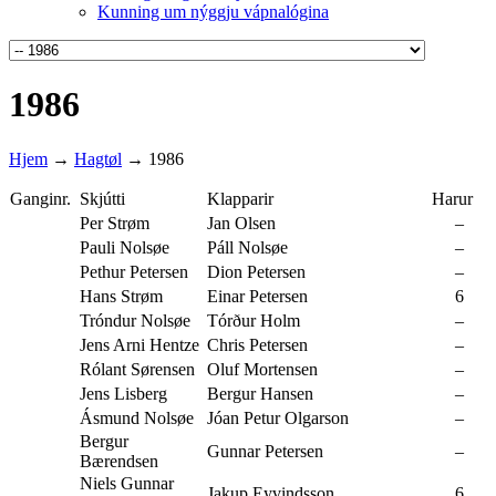
Kunning um nýggju vápnalógina
1986
Hjem
→
Hagtøl
→
1986
Ganginr.
Skjútti
Klapparir
Harur
Per Strøm
Jan Olsen
–
Pauli Nolsøe
Páll Nolsøe
–
Pethur Petersen
Dion Petersen
–
Hans Strøm
Einar Petersen
6
Tróndur Nolsøe
Tórður Holm
–
Jens Arni Hentze
Chris Petersen
–
Rólant Sørensen
Oluf Mortensen
–
Jens Lisberg
Bergur Hansen
–
Ásmund Nolsøe
Jóan Petur Olgarson
–
Bergur
Gunnar Petersen
–
Bærendsen
Niels Gunnar
Jakup Eyvindsson
6