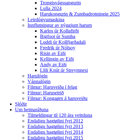
Trongisvágssangurin
Lulla 2024
Harukongurin & Zumbadrotningin 2025
Leirdúgvumaskina
Innflutningur av nýggjum harum
Karlos úr Kollafirði
Bigfoot úr Sumba
Luddi úr Kollfjarðadali
Fredrik úr Nólsoy
Risin av Eiði
Kellingin av Eiði
Andy av Eiði
Lítli Knút úr Streymnesi
Harulógin
Vápnalógin
Filmur: Haruveiða í felag
Filmur: Harusetrið
Filmur: Kongaørn á haruveiðu
Slóðir
Um heimasíðuna
Tilmeldingar til 120 ára veitsluna
Endaligu hagtølini fyri 2012
Endaligu hagtølini fyri 2013
Endaligu hagtølini fyri 2014
Endaligu hagtølini fyri 2015