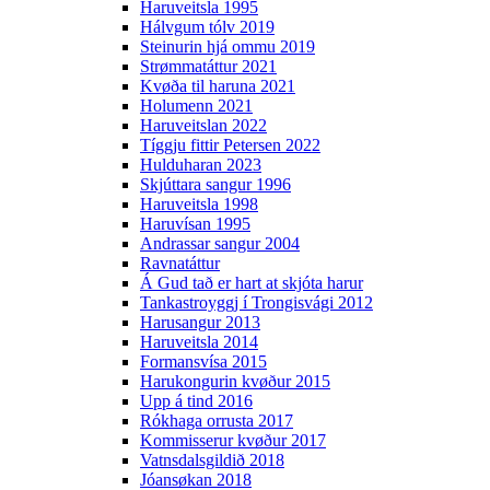
Haruveitsla 1995
Hálvgum tólv 2019
Steinurin hjá ommu 2019
Strømmatáttur 2021
Kvøða til haruna 2021
Holumenn 2021
Haruveitslan 2022
Tíggju fittir Petersen 2022
Hulduharan 2023
Skjúttara sangur 1996
Haruveitsla 1998
Haruvísan 1995
Andrassar sangur 2004
Ravnatáttur
Á Gud tað er hart at skjóta harur
Tankastroyggj í Trongisvági 2012
Harusangur 2013
Haruveitsla 2014
Formansvísa 2015
Harukongurin kvøður 2015
Upp á tind 2016
Rókhaga orrusta 2017
Kommisserur kvøður 2017
Vatnsdalsgildið 2018
Jóansøkan 2018