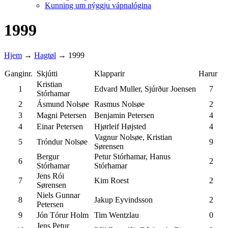
Kunning um nýggju vápnalógina
1999
Hjem
→
Hagtøl
→
1999
Ganginr.
Skjútti
Klapparir
Harur
Kristian
1
Edvard Muller, Sjúrður Joensen
7
Stórhamar
2
Ásmund Nolsøe
Rasmus Nolsøe
2
3
Magni Petersen
Benjamin Petersen
4
4
Einar Petersen
Hjørleif Højsted
4
Vagnur Nolsøe, Kristian
5
Tróndur Nolsøe
9
Sørensen
Bergur
Petur Stórhamar, Hanus
6
2
Stórhamar
Stórhamar
Jens Rói
7
Kim Roest
2
Sørensen
Niels Gunnar
8
Jakup Eyvindsson
2
Petersen
9
Jón Tórur Holm
Tim Wentzlau
0
Jens Petur