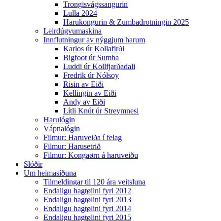
Trongisvágssangurin
Lulla 2024
Harukongurin & Zumbadrotningin 2025
Leirdúgvumaskina
Innflutningur av nýggjum harum
Karlos úr Kollafirði
Bigfoot úr Sumba
Luddi úr Kollfjarðadali
Fredrik úr Nólsoy
Risin av Eiði
Kellingin av Eiði
Andy av Eiði
Lítli Knút úr Streymnesi
Harulógin
Vápnalógin
Filmur: Haruveiða í felag
Filmur: Harusetrið
Filmur: Kongaørn á haruveiðu
Slóðir
Um heimasíðuna
Tilmeldingar til 120 ára veitsluna
Endaligu hagtølini fyri 2012
Endaligu hagtølini fyri 2013
Endaligu hagtølini fyri 2014
Endaligu hagtølini fyri 2015