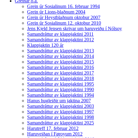
Greinar o.a.
Grein úr Sosialinum 16. februar 1994
Grein úr Lions-blaðnum 2004
Grein úr Heystblaðnum oktobur 2007
Grein úr Sosialinum 12. oktobur 2010
Jens Kjeld Jensen skrivar um haruveiðu í Nólsoy
Samandráttur av klappjaktini 2011
Samandráttur av klappjaktini 2012
Klappjaktin 120 ár
Samandráttur av klappjaktini 2013
Samandráttur av klappjaktini 2014
Samandráttur av klappjaktini 2015
Samandráttur av klappjaktini 2016
Samandráttur av klappjaktini 2017
Samandráttur av klappjaktini 2018
Samandráttur av klappjaktini 1995
Samandráttur av klappjaktini 1990
Samandráttur av klappjaktini 1994
Hanus hugleiðir um jaktina 2007
Samandráttur av klappjaktini 2003
Samandráttur av klappjaktini 1997
Samandráttur av klappjaktini 1998
Samandráttur av klappjaktini 2025
Harutreff 17. februar 2012
Haruveiðan í Føroyum 2012