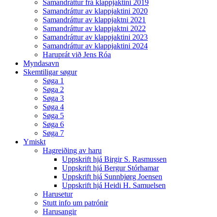
Samandráttur frá klappjaktini 2019
Samandráttur av klappjaktini 2020
Samandráttur av klappjaktni 2021
Samandráttur av klappjaktni 2022
Samandráttur av klappjaktini 2023
Samandráttur av klappjaktini 2024
Haruprát við Jens Róa
Myndasavn
Skemtiligar søgur
Søga 1
Søga 2
Søga 3
Søga 4
Søga 5
Søga 6
Søga 7
Ymiskt
Hagreiðing av haru
Uppskrift hjá Birgir S. Rasmussen
Uppskrift hjá Bergur Stórhamar
Uppskrift hjá Sunnbjørg Joensen
Uppskrift hjá Heidi H. Samuelsen
Harusetur
Stutt info um patrónir
Harusangir