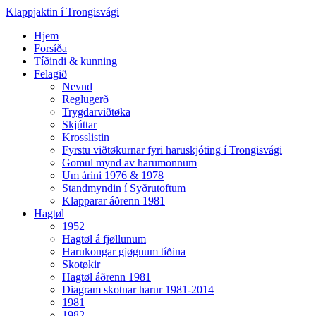
Klappjaktin í Trongisvági
Hjem
Forsíða
Tíðindi & kunning
Felagið
Nevnd
Reglugerð
Trygdarviðtøka
Skjúttar
Krosslistin
Fyrstu viðtøkurnar fyri haruskjóting í Trongisvági
Gomul mynd av harumonnum
Um árini 1976 & 1978
Standmyndin í Syðrutoftum
Klapparar áðrenn 1981
Hagtøl
1952
Hagtøl á fjøllunum
Harukongar gjøgnum tíðina
Skotøkir
Hagtøl áðrenn 1981
Diagram skotnar harur 1981-2014
1981
1982