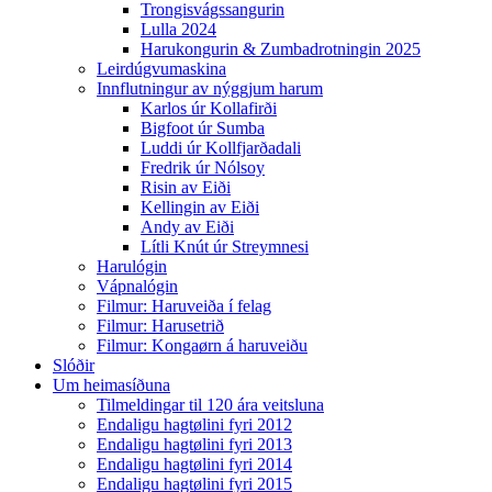
Trongisvágssangurin
Lulla 2024
Harukongurin & Zumbadrotningin 2025
Leirdúgvumaskina
Innflutningur av nýggjum harum
Karlos úr Kollafirði
Bigfoot úr Sumba
Luddi úr Kollfjarðadali
Fredrik úr Nólsoy
Risin av Eiði
Kellingin av Eiði
Andy av Eiði
Lítli Knút úr Streymnesi
Harulógin
Vápnalógin
Filmur: Haruveiða í felag
Filmur: Harusetrið
Filmur: Kongaørn á haruveiðu
Slóðir
Um heimasíðuna
Tilmeldingar til 120 ára veitsluna
Endaligu hagtølini fyri 2012
Endaligu hagtølini fyri 2013
Endaligu hagtølini fyri 2014
Endaligu hagtølini fyri 2015