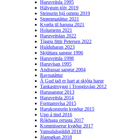
Haruveitsla 1995
Hálvgum tólv 2019
Steinurin hjá ommu 2019
Strømmatáttur 2021
Kvøða til haruna 2021
Holumenn 2021
Haruveitslan 2022
Tíggju fittir Petersen 2022
Hulduharan 2023
Skjúttara sangur 1996
Haruveitsla 1998
Haruvísan 1995
Andrassar sangur 2004
Ravnatáttur
Á Gud tað er hart at skjóta harur
Tankastroyggj í Trongisvági 2012
Harusangur 2013
Haruveitsla 2014
Formansvísa 2015
Harukongurin kvøður 2015
Upp á tind 2016
Rókhaga orrusta 2017
Kommisserur kvøður 2017
Vatnsdalsgildið 2018
Jóansøkan 2018