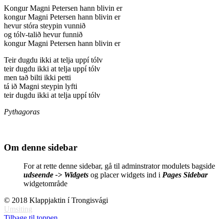
Kongur Magni Petersen hann blivin er
kongur Magni Petersen hann blivin er
hevur stóra steypin vunnið
og tólv-talið hevur funnið
kongur Magni Petersen hann blivin er
Teir dugdu ikki at telja uppí tólv
teir dugdu ikki at telja uppí tólv
men tað bilti ikki petti
tá ið Magni steypin lyfti
teir dugdu ikki at telja uppí tólv
Pythagoras
Om denne sidebar
For at rette denne sidebar, gå til adminstrator modulets bagside
udseende -> Widgets
og placer widgets ind i
Pages Sidebar
widgetområde
© 2018 Klappjaktin í Trongisvági
Umsiting
Tilbage til toppen