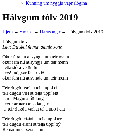
Kunning um nýggju vápnalógina
Hálvgum tólv 2019
Hjem
→
Ymiskt
→
Harusangir
→
Hálvgum tólv 2019
Hálvgum tólv
Lag: Du skal få min gamle kone
Okur fara nú at syngja um teir menn
okur fara nú at syngja um teir menn
hetta stóra veiðiliði
hevði nógvar fetlar við
okur fara nú at syngja um teir menn
Teir dugdu væl at telja uppí eitt
teir dugdu væl at telja uppí eitt
harur Magni altíð fangar
hevur armarnar so langar
ja, teir dugdu væl at telja upp í eitt
Teir dugdu eisini at telja uppí trý
teir dugdu eisini at telja uppí trý
Benjamin er sera stinnur