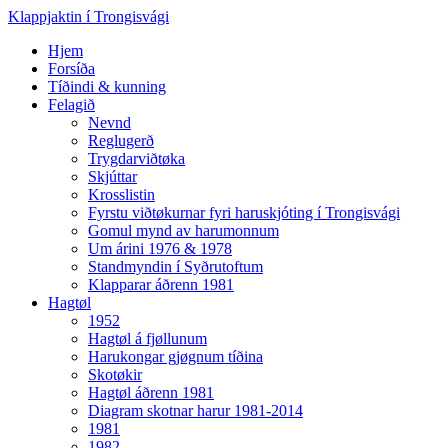
Klappjaktin í Trongisvági
Hjem
Forsíða
Tíðindi & kunning
Felagið
Nevnd
Reglugerð
Trygdarviðtøka
Skjúttar
Krosslistin
Fyrstu viðtøkurnar fyri haruskjóting í Trongisvági
Gomul mynd av harumonnum
Um árini 1976 & 1978
Standmyndin í Syðrutoftum
Klapparar áðrenn 1981
Hagtøl
1952
Hagtøl á fjøllunum
Harukongar gjøgnum tíðina
Skotøkir
Hagtøl áðrenn 1981
Diagram skotnar harur 1981-2014
1981
1982