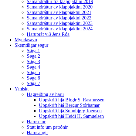
Samandráttur frá klappjaktini 2019
Samandráttur av klappjaktini 2020
Samandráttur av klappjaktni 2021
Samandráttur av klappjaktni 2022
Samandráttur av klappjaktini 2023
Samandráttur av klappjaktini 2024
Haruprát við Jens Róa
Myndasavn
Skemtiligar søgur
Søga 1
Søga 2
Søga 3
Søga 4
Søga 5
Søga 6
Søga 7
Ymiskt
Hagreiðing av haru
Uppskrift hjá Birgir S. Rasmussen
Uppskrift hjá Bergur Stórhamar
Uppskrift hjá Sunnbjørg Joensen
Uppskrift hjá Heidi H. Samuelsen
Harusetur
Stutt info um patrónir
Harusangir