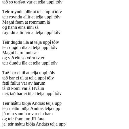
tað so torført var at telja uppí tólv
Teir royndu allir at telja uppí tólv
teir royndu allir at telja uppí tólv
Magni fram at rommum lá
og hann eina inni sá
royndu allir teir at telja uppí tólv
Teir dugdu illa at telja uppí tólv
teir dugdu illa at telja uppí tólv
Magni haru inni sær
og við eitt so vóru tvær
teir dugdu illa at telja uppí tólv
Tað bar ei til at telja uppí tólv
tað bar ei til at telja uppí tólv
fetil fullur var av harum
tá ið komi var á Hválin
nei, tað bar ei til at telja uppí tólv
Teir máttu biðja Andras telja upp
teir máttu biðja Andras telja upp
jú mín sann har var ein hara
og teir fram um JR fara
ja, teir máttu biðja Andars telja upp