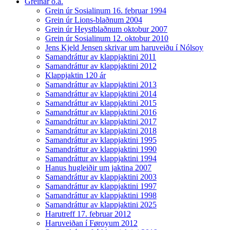
Greinar o.a.
Grein úr Sosialinum 16. februar 1994
Grein úr Lions-blaðnum 2004
Grein úr Heystblaðnum oktobur 2007
Grein úr Sosialinum 12. oktobur 2010
Jens Kjeld Jensen skrivar um haruveiðu í Nólsoy
Samandráttur av klappjaktini 2011
Samandráttur av klappjaktini 2012
Klappjaktin 120 ár
Samandráttur av klappjaktini 2013
Samandráttur av klappjaktini 2014
Samandráttur av klappjaktini 2015
Samandráttur av klappjaktini 2016
Samandráttur av klappjaktini 2017
Samandráttur av klappjaktini 2018
Samandráttur av klappjaktini 1995
Samandráttur av klappjaktini 1990
Samandráttur av klappjaktini 1994
Hanus hugleiðir um jaktina 2007
Samandráttur av klappjaktini 2003
Samandráttur av klappjaktini 1997
Samandráttur av klappjaktini 1998
Samandráttur av klappjaktini 2025
Harutreff 17. februar 2012
Haruveiðan í Føroyum 2012