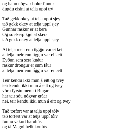
og hann nógvar holur finnur
dugdu eisini at telja uppí trý
Tað gekk okey at telja uppí sjey
tað gekk okey at telja uppí sjey
Gunnar raskur er at bera
Og so skerpikjøt at skera
tað gekk okey at telja uppí sjey
At telja meir enn tíggju var ei lætt
at telja meir enn tíggju var ei lætt
Eyðun sera sera knáur
raskur drongur er sum fáur
at telja meir enn tíggju var ei lætt
Teir kendu ikki mun á eitt og tvey
teir kendu ikki mun á eitt og tvey
vóru fyrstu menn í Bugar
har teir sóu nógvar gráar
nei, teir kendu ikki mun á eitt og tvey
Tað torført var at telja uppí tólv
tað torført var at telja uppí tólv
funnu vakurt haruhús
og tá Magni heilt konfús