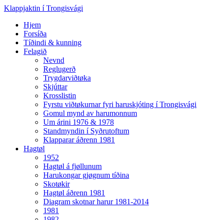
Klappjaktin í Trongisvági
Hjem
Forsíða
Tíðindi & kunning
Felagið
Nevnd
Reglugerð
Trygdarviðtøka
Skjúttar
Krosslistin
Fyrstu viðtøkurnar fyri haruskjóting í Trongisvági
Gomul mynd av harumonnum
Um árini 1976 & 1978
Standmyndin í Syðrutoftum
Klapparar áðrenn 1981
Hagtøl
1952
Hagtøl á fjøllunum
Harukongar gjøgnum tíðina
Skotøkir
Hagtøl áðrenn 1981
Diagram skotnar harur 1981-2014
1981
1982