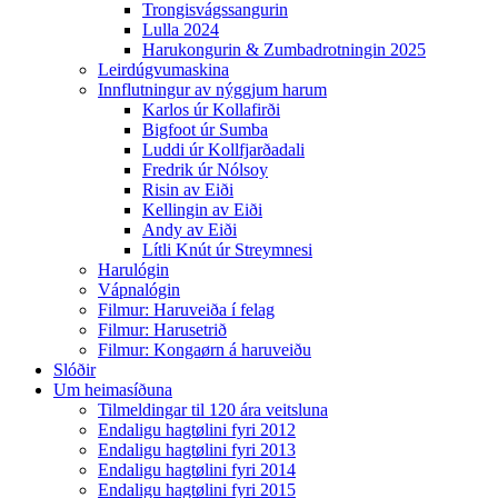
Trongisvágssangurin
Lulla 2024
Harukongurin & Zumbadrotningin 2025
Leirdúgvumaskina
Innflutningur av nýggjum harum
Karlos úr Kollafirði
Bigfoot úr Sumba
Luddi úr Kollfjarðadali
Fredrik úr Nólsoy
Risin av Eiði
Kellingin av Eiði
Andy av Eiði
Lítli Knút úr Streymnesi
Harulógin
Vápnalógin
Filmur: Haruveiða í felag
Filmur: Harusetrið
Filmur: Kongaørn á haruveiðu
Slóðir
Um heimasíðuna
Tilmeldingar til 120 ára veitsluna
Endaligu hagtølini fyri 2012
Endaligu hagtølini fyri 2013
Endaligu hagtølini fyri 2014
Endaligu hagtølini fyri 2015