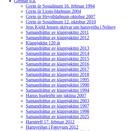
Greinar o.a.
Grein úr Sosialinum 16. februar 1994
Grein úr Lions-blaðnum 2004
Grein úr Heystblaðnum oktobur 2007
Grein úr Sosialinum 12. oktobur 2010
Jens Kjeld Jensen skrivar um haruveiðu í Nólsoy
Samandráttur av klappjaktini 2011
Samandráttur av klappjaktini 2012
Klappjaktin 120 ár
Samandráttur av klappjaktini 2013
Samandráttur av klappjaktini 2014
Samandráttur av klappjaktini 2015
Samandráttur av klappjaktini 2016
Samandráttur av klappjaktini 2017
Samandráttur av klappjaktini 2018
Samandráttur av klappjaktini 1995
Samandráttur av klappjaktini 1990
Samandráttur av klappjaktini 1994
Hanus hugleiðir um jaktina 2007
Samandráttur av klappjaktini 2003
Samandráttur av klappjaktini 1997
Samandráttur av klappjaktini 1998
Samandráttur av klappjaktini 2025
Harutreff 17. februar 2012
Haruveiðan í Føroyum 2012