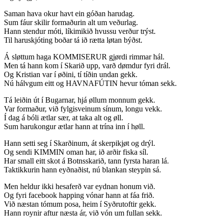
Saman hava okur havt ein góðan harudag.
Sum fáur skilir formaðurin alt um veðurlag.
Hann stendur móti, líkimikið hvussu verður trýst.
Til haruskjóting boðar tá ið rætta løtan býðst.
Á sløttum haga KOMMISERUR gjørdi rimmar hál.
Men tá hann kom í Skarið upp, varð dømdur fyri drál.
Og Kristian var í øðini, tí tíðin undan gekk.
Nú hálvgum eitt og HAVNAFÚTIN hevur tóman sekk.
Tá leiðin út í Bugarnar, hjá øllum monnum gekk.
Var formaður, við fylgisveinum sínum, longu vekk.
Í dag á bóli ætlar sær, at taka alt og øll.
Sum harukongur ætlar hann at trína inn í høll.
Hann setti seg í Skarðinum, át skerpikjøt og drýl.
Og sendi KIMMIN oman har, ið arðir fiska síl.
Har small eitt skot á Botnsskarið, tann fyrsta haran lá.
Taktikkurin hann eyðnaðist, nú blankan steypin sá.
Men heldur ikki hesaferð var eydnan honum við.
Og fyri facebook happing vónar hann at fáa frið.
Við næstan tómum posa, heim í Syðrutoftir gekk.
Hann roynir aftur næsta ár, við vón um fullan sekk.