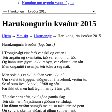
Kunning um nýggju vápnalógina
Harukongurin kvøður 2015
Hjem
→
Ymiskt
→
Harusangir
→
Harukongurin kvøður 2015
Harukongurin kvøður (
lag: Sára)
Í Trongisvági einaferð var skil og ordan í.
Teir argaðu og skemtaðu, tað var ein onnur tíð.
Og hann sum gjørdi okkurt býtt, var vísur til ein tátt.
Men ongantíð í ósemju, teir tóku á seg nátt.
Men soleiðis er skilið tíðan verri ikki nú.
Um skeivt tú hyggur, viðgjørdur á facebook verður tú.
So tú sum liva lívið vil, í friði og sátt.
Far ikki út, men halt teg innan fyri tína gátt.
Tó nakrir eru eftir, av tí góða gamla slag.
Teir sita her í Neystinum í góðum veitslulag.
Um tíðum verður stungið meint, so taka teir tað pent.
Og syngja, skemta víðari, at øllum sum er hent.