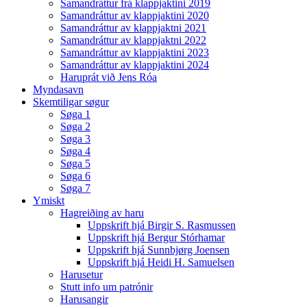
Samandráttur frá klappjaktini 2019
Samandráttur av klappjaktini 2020
Samandráttur av klappjaktni 2021
Samandráttur av klappjaktni 2022
Samandráttur av klappjaktini 2023
Samandráttur av klappjaktini 2024
Haruprát við Jens Róa
Myndasavn
Skemtiligar søgur
Søga 1
Søga 2
Søga 3
Søga 4
Søga 5
Søga 6
Søga 7
Ymiskt
Hagreiðing av haru
Uppskrift hjá Birgir S. Rasmussen
Uppskrift hjá Bergur Stórhamar
Uppskrift hjá Sunnbjørg Joensen
Uppskrift hjá Heidi H. Samuelsen
Harusetur
Stutt info um patrónir
Harusangir