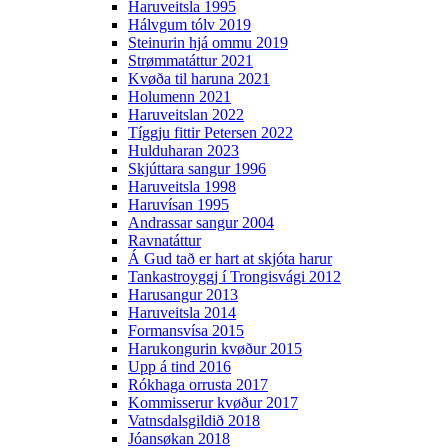
Haruveitsla 1995
Hálvgum tólv 2019
Steinurin hjá ommu 2019
Strømmatáttur 2021
Kvøða til haruna 2021
Holumenn 2021
Haruveitslan 2022
Tíggju fittir Petersen 2022
Hulduharan 2023
Skjúttara sangur 1996
Haruveitsla 1998
Haruvísan 1995
Andrassar sangur 2004
Ravnatáttur
Á Gud tað er hart at skjóta harur
Tankastroyggj í Trongisvági 2012
Harusangur 2013
Haruveitsla 2014
Formansvísa 2015
Harukongurin kvøður 2015
Upp á tind 2016
Rókhaga orrusta 2017
Kommisserur kvøður 2017
Vatnsdalsgildið 2018
Jóansøkan 2018