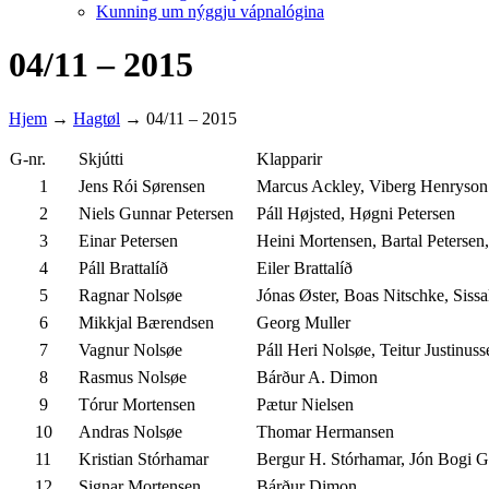
Kunning um nýggju vápnalógina
04/11 – 2015
Hjem
→
Hagtøl
→
04/11 – 2015
G-nr.
Skjútti
Klapparir
1
Jens Rói Sørensen
Marcus Ackley, Viberg Henryson
2
Niels Gunnar Petersen
Páll Højsted, Høgni Petersen
3
Einar Petersen
Heini Mortensen, Bartal Petersen
4
Páll Brattalíð
Eiler Brattalíð
5
Ragnar Nolsøe
Jónas Øster, Boas Nitschke, Siss
6
Mikkjal Bærendsen
Georg Muller
7
Vagnur Nolsøe
Páll Heri Nolsøe, Teitur Justinuss
8
Rasmus Nolsøe
Bárður A. Dimon
9
Tórur Mortensen
Pætur Nielsen
10
Andras Nolsøe
Thomar Hermansen
11
Kristian Stórhamar
Bergur H. Stórhamar, Jón Bogi G
12
Signar Mortensen
Bárður Dimon