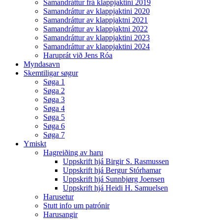
Samandráttur frá klappjaktini 2019
Samandráttur av klappjaktini 2020
Samandráttur av klappjaktni 2021
Samandráttur av klappjaktni 2022
Samandráttur av klappjaktini 2023
Samandráttur av klappjaktini 2024
Haruprát við Jens Róa
Myndasavn
Skemtiligar søgur
Søga 1
Søga 2
Søga 3
Søga 4
Søga 5
Søga 6
Søga 7
Ymiskt
Hagreiðing av haru
Uppskrift hjá Birgir S. Rasmussen
Uppskrift hjá Bergur Stórhamar
Uppskrift hjá Sunnbjørg Joensen
Uppskrift hjá Heidi H. Samuelsen
Harusetur
Stutt info um patrónir
Harusangir