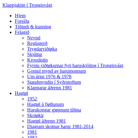
Klappjaktin í Trongisvági
Hjem
Forsíða
Tíðindi & kunning
Felagið
Nevnd
Reglugerð
Trygdarviðtøka
Skjúttar
Krosslistin
Fyrstu viðtøkurnar fyri haruskjóting í Trongisvági
Gomul mynd av harumonnum
Um árini 1976 & 1978
Standmyndin í Syðrutoftum
Klapparar áðrenn 1981
Hagtøl
1952
Hagtøl á fjøllunum
Harukongar gjøgnum tíðina
Skotøkir
Hagtøl áðrenn 1981
Diagram skotnar harur 1981-2014
1981
1982