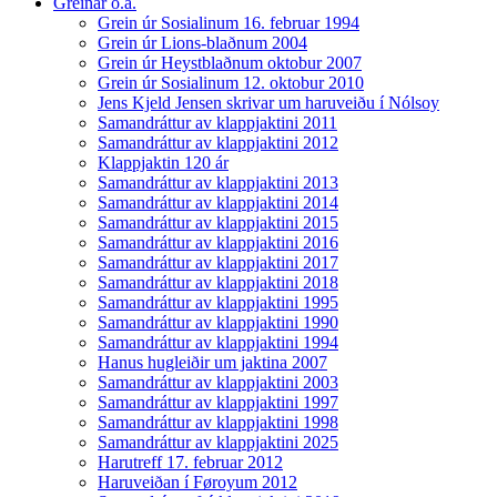
Greinar o.a.
Grein úr Sosialinum 16. februar 1994
Grein úr Lions-blaðnum 2004
Grein úr Heystblaðnum oktobur 2007
Grein úr Sosialinum 12. oktobur 2010
Jens Kjeld Jensen skrivar um haruveiðu í Nólsoy
Samandráttur av klappjaktini 2011
Samandráttur av klappjaktini 2012
Klappjaktin 120 ár
Samandráttur av klappjaktini 2013
Samandráttur av klappjaktini 2014
Samandráttur av klappjaktini 2015
Samandráttur av klappjaktini 2016
Samandráttur av klappjaktini 2017
Samandráttur av klappjaktini 2018
Samandráttur av klappjaktini 1995
Samandráttur av klappjaktini 1990
Samandráttur av klappjaktini 1994
Hanus hugleiðir um jaktina 2007
Samandráttur av klappjaktini 2003
Samandráttur av klappjaktini 1997
Samandráttur av klappjaktini 1998
Samandráttur av klappjaktini 2025
Harutreff 17. februar 2012
Haruveiðan í Føroyum 2012