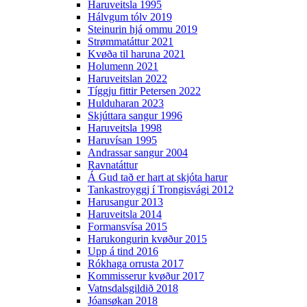
Haruveitsla 1995
Hálvgum tólv 2019
Steinurin hjá ommu 2019
Strømmatáttur 2021
Kvøða til haruna 2021
Holumenn 2021
Haruveitslan 2022
Tíggju fittir Petersen 2022
Hulduharan 2023
Skjúttara sangur 1996
Haruveitsla 1998
Haruvísan 1995
Andrassar sangur 2004
Ravnatáttur
Á Gud tað er hart at skjóta harur
Tankastroyggj í Trongisvági 2012
Harusangur 2013
Haruveitsla 2014
Formansvísa 2015
Harukongurin kvøður 2015
Upp á tind 2016
Rókhaga orrusta 2017
Kommisserur kvøður 2017
Vatnsdalsgildið 2018
Jóansøkan 2018