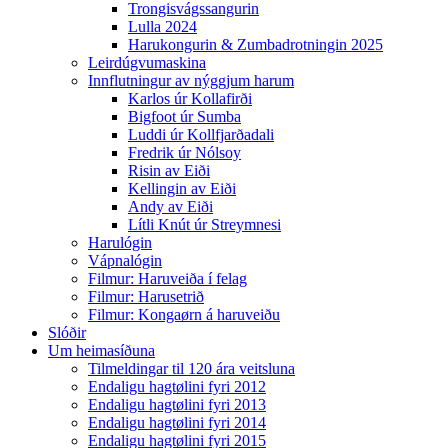
Trongisvágssangurin
Lulla 2024
Harukongurin & Zumbadrotningin 2025
Leirdúgvumaskina
Innflutningur av nýggjum harum
Karlos úr Kollafirði
Bigfoot úr Sumba
Luddi úr Kollfjarðadali
Fredrik úr Nólsoy
Risin av Eiði
Kellingin av Eiði
Andy av Eiði
Lítli Knút úr Streymnesi
Harulógin
Vápnalógin
Filmur: Haruveiða í felag
Filmur: Harusetrið
Filmur: Kongaørn á haruveiðu
Slóðir
Um heimasíðuna
Tilmeldingar til 120 ára veitsluna
Endaligu hagtølini fyri 2012
Endaligu hagtølini fyri 2013
Endaligu hagtølini fyri 2014
Endaligu hagtølini fyri 2015