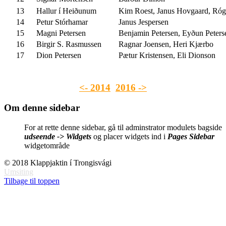
13
Hallur í Heiðunum
Kim Roest, Janus Hovgaard, Róg
14
Petur Stórhamar
Janus Jespersen
15
Magni Petersen
Benjamin Petersen, Eyðun Peter
16
Birgir S. Rasmussen
Ragnar Joensen, Heri Kjærbo
17
Dion Petersen
Pætur Kristensen, Eli Dionson
<- 2014
2016 ->
Om denne sidebar
For at rette denne sidebar, gå til adminstrator modulets bagside
udseende -> Widgets
og placer widgets ind i
Pages Sidebar
widgetområde
© 2018 Klappjaktin í Trongisvági
Umsiting
Tilbage til toppen