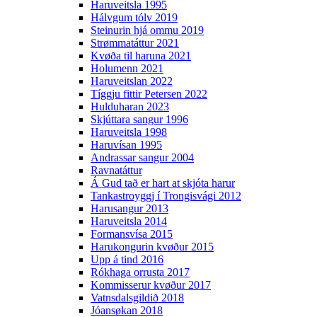
Haruveitsla 1995
Hálvgum tólv 2019
Steinurin hjá ommu 2019
Strømmatáttur 2021
Kvøða til haruna 2021
Holumenn 2021
Haruveitslan 2022
Tíggju fittir Petersen 2022
Hulduharan 2023
Skjúttara sangur 1996
Haruveitsla 1998
Haruvísan 1995
Andrassar sangur 2004
Ravnatáttur
Á Gud tað er hart at skjóta harur
Tankastroyggj í Trongisvági 2012
Harusangur 2013
Haruveitsla 2014
Formansvísa 2015
Harukongurin kvøður 2015
Upp á tind 2016
Rókhaga orrusta 2017
Kommisserur kvøður 2017
Vatnsdalsgildið 2018
Jóansøkan 2018