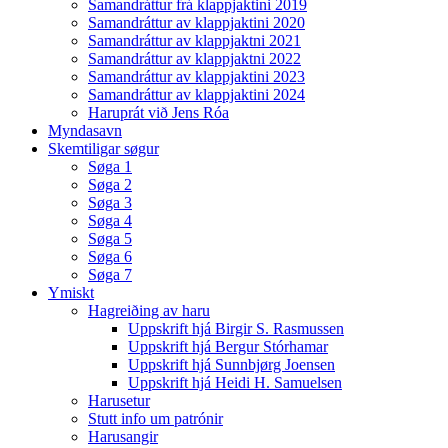
Samandráttur frá klappjaktini 2019
Samandráttur av klappjaktini 2020
Samandráttur av klappjaktni 2021
Samandráttur av klappjaktni 2022
Samandráttur av klappjaktini 2023
Samandráttur av klappjaktini 2024
Haruprát við Jens Róa
Myndasavn
Skemtiligar søgur
Søga 1
Søga 2
Søga 3
Søga 4
Søga 5
Søga 6
Søga 7
Ymiskt
Hagreiðing av haru
Uppskrift hjá Birgir S. Rasmussen
Uppskrift hjá Bergur Stórhamar
Uppskrift hjá Sunnbjørg Joensen
Uppskrift hjá Heidi H. Samuelsen
Harusetur
Stutt info um patrónir
Harusangir