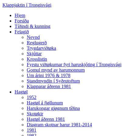
Klappjaktin í Trongisvági
Hjem
Forsíða
Tíðindi & kunning
Felagið
Nevnd
Reglugerð
Trygdarviðtøka
Skjúttar
Krosslistin
Fyrstu viðtøkurnar fyri haruskjóting í Trongisvági
Gomul mynd av harumonnum
Um árini 1976 & 1978
Standmyndin í Syðrutoftum
Klapparar áðrenn 1981
Hagtøl
1952
Hagtøl á fjøllunum
Harukongar gjøgnum tíðina
Skotøkir
Hagtøl áðrenn 1981
Diagram skotnar harur 1981-2014
1981
1982