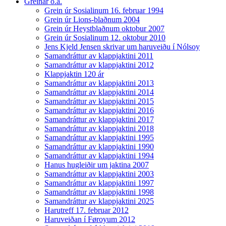
Greinar o.a.
Grein úr Sosialinum 16. februar 1994
Grein úr Lions-blaðnum 2004
Grein úr Heystblaðnum oktobur 2007
Grein úr Sosialinum 12. oktobur 2010
Jens Kjeld Jensen skrivar um haruveiðu í Nólsoy
Samandráttur av klappjaktini 2011
Samandráttur av klappjaktini 2012
Klappjaktin 120 ár
Samandráttur av klappjaktini 2013
Samandráttur av klappjaktini 2014
Samandráttur av klappjaktini 2015
Samandráttur av klappjaktini 2016
Samandráttur av klappjaktini 2017
Samandráttur av klappjaktini 2018
Samandráttur av klappjaktini 1995
Samandráttur av klappjaktini 1990
Samandráttur av klappjaktini 1994
Hanus hugleiðir um jaktina 2007
Samandráttur av klappjaktini 2003
Samandráttur av klappjaktini 1997
Samandráttur av klappjaktini 1998
Samandráttur av klappjaktini 2025
Harutreff 17. februar 2012
Haruveiðan í Føroyum 2012