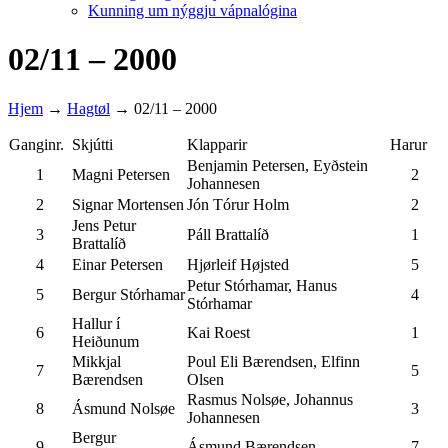
Kunning um nýggju vápnalógina
02/11 – 2000
Hjem
→
Hagtøl
→
02/11 – 2000
Ganginr.
Skjútti
Klapparir
Harur
Benjamin Petersen, Eyðstein
1
Magni Petersen
2
Johannesen
2
Signar Mortensen
Jón Tórur Holm
2
Jens Petur
3
Páll Brattalíð
1
Brattalíð
4
Einar Petersen
Hjørleif Højsted
5
Petur Stórhamar, Hanus
5
Bergur Stórhamar
4
Stórhamar
Hallur í
6
Kai Roest
1
Heiðunum
Mikkjal
Poul Eli Bærendsen, Elfinn
7
5
Bærendsen
Olsen
Rasmus Nolsøe, Johannus
8
Ásmund Nolsøe
3
Johannesen
Bergur
9
Ásmund Bærendsen
7