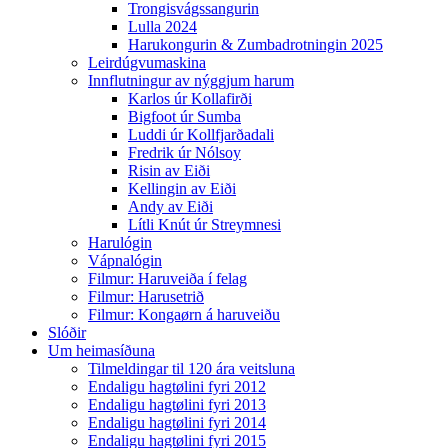
Trongisvágssangurin
Lulla 2024
Harukongurin & Zumbadrotningin 2025
Leirdúgvumaskina
Innflutningur av nýggjum harum
Karlos úr Kollafirði
Bigfoot úr Sumba
Luddi úr Kollfjarðadali
Fredrik úr Nólsoy
Risin av Eiði
Kellingin av Eiði
Andy av Eiði
Lítli Knút úr Streymnesi
Harulógin
Vápnalógin
Filmur: Haruveiða í felag
Filmur: Harusetrið
Filmur: Kongaørn á haruveiðu
Slóðir
Um heimasíðuna
Tilmeldingar til 120 ára veitsluna
Endaligu hagtølini fyri 2012
Endaligu hagtølini fyri 2013
Endaligu hagtølini fyri 2014
Endaligu hagtølini fyri 2015