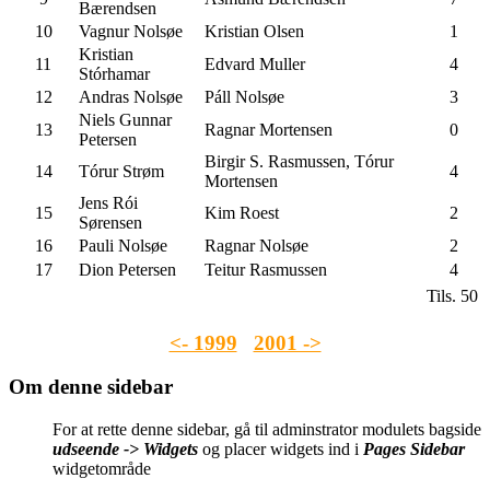
Bærendsen
10
Vagnur Nolsøe
Kristian Olsen
1
Kristian
11
Edvard Muller
4
Stórhamar
12
Andras Nolsøe
Páll Nolsøe
3
Niels Gunnar
13
Ragnar Mortensen
0
Petersen
Birgir S. Rasmussen, Tórur
14
Tórur Strøm
4
Mortensen
Jens Rói
15
Kim Roest
2
Sørensen
16
Pauli Nolsøe
Ragnar Nolsøe
2
17
Dion Petersen
Teitur Rasmussen
4
Tils. 50
<- 1999
2001 ->
Om denne sidebar
For at rette denne sidebar, gå til adminstrator modulets bagside
udseende -> Widgets
og placer widgets ind i
Pages Sidebar
widgetområde