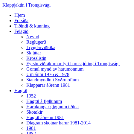
Klappjaktin í Trongisvági
Hjem
Forsíða
Tíðindi & kunning
Felagið
Nevnd
Reglugerð
Trygdarviðtøka
Skjúttar
Krosslistin
Fyrstu viðtøkurnar fyri haruskjóting í Trongisvági
Gomul mynd av harumonnum
Um árini 1976 & 1978
Standmyndin í Syðrutoftum
Klapparar áðrenn 1981
Hagtøl
1952
Hagtøl á fjøllunum
Harukongar gjøgnum tíðina
Skotøkir
Hagtøl áðrenn 1981
Diagram skotnar harur 1981-2014
1981
1982