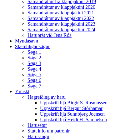
Samandráttur frá klappjaktini 2019
Samandráttur av klappjaktini 2020
Samandráttur av klappjaktni 2021
Samandráttur av klappjaktni 2022
Samandráttur av klappjaktini 2023
Samandráttur av klappjaktini 2024
Haruprát við Jens Róa
Myndasavn
Skemtiligar søgur
Søga 1
Søga 2
Søga 3
Søga 4
Søga 5
Søga 6
Søga 7
Ymiskt
Hagreiðing av haru
Uppskrift hjá Birgir S. Rasmussen
Uppskrift hjá Bergur Stórhamar
Uppskrift hjá Sunnbjørg Joensen
Uppskrift hjá Heidi H. Samuelsen
Harusetur
Stutt info um patrónir
Harusangir