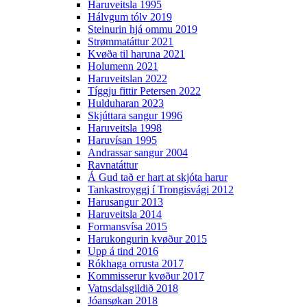
Haruveitsla 1995
Hálvgum tólv 2019
Steinurin hjá ommu 2019
Strømmatáttur 2021
Kvøða til haruna 2021
Holumenn 2021
Haruveitslan 2022
Tíggju fittir Petersen 2022
Hulduharan 2023
Skjúttara sangur 1996
Haruveitsla 1998
Haruvísan 1995
Andrassar sangur 2004
Ravnatáttur
Á Gud tað er hart at skjóta harur
Tankastroyggj í Trongisvági 2012
Harusangur 2013
Haruveitsla 2014
Formansvísa 2015
Harukongurin kvøður 2015
Upp á tind 2016
Rókhaga orrusta 2017
Kommisserur kvøður 2017
Vatnsdalsgildið 2018
Jóansøkan 2018