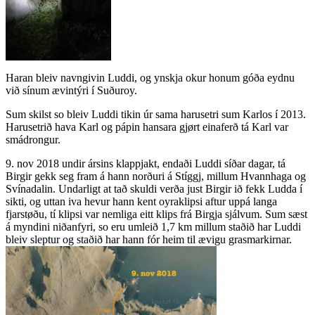
Haran bleiv navngivin Luddi, og ynskja okur honum góða eydnu
við sínum ævintýri í Suðuroy.
Sum skilst so bleiv Luddi tikin úr sama harusetri sum Karlos í 2013.
Harusetrið hava Karl og pápin hansara gjørt einaferð tá Karl var
smádrongur.
9. nov 2018 undir ársins klappjakt, endaði Luddi síðar dagar, tá
Birgir gekk seg fram á hann norðuri á Stíggj, millum Hvannhaga og
Svínadalin. Undarligt at tað skuldi verða just Birgir ið fekk Ludda í
sikti, og uttan iva hevur hann kent oyraklipsi aftur uppá langa
fjarstøðu, tí klipsi var nemliga eitt klips frá Birgja sjálvum. Sum sæst
á myndini niðanfyri, so eru umleið 1,7 km millum staðið har Luddi
bleiv sleptur og staðið har hann fór heim til ævigu grasmarkirnar.