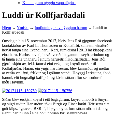
Kunning um nýggju vápnalógina
Luddi úr Kollfjarðadali
Hjem
→
Ymiskt
→
Innflutningur av nýggjum harum
→
Luddi úr
Kollfjarðadali
Onsdagin hin 15. novembur 2017, bleiv Jens Rói gjøgnum facebook
kontaktaður av Karl L. Thomassen úr Kollafirði, sum enn einaferð
hevði fanga eina livandi haru. Karl, sum eisini í 2013 lat klappjaktini
eina haru, Karlos nevnd, hevði verið í haganum í seyðaørindum og
tá fanga eina ungharu í einum harusetri í Kollfjarðadali. Jens Rói
gjørdi skjótt av, fekk fatur á eini erskju og koyrdi norður til
Kollafjarðar. Haran, ein yngri harufressur, blev kannaður og mettur
at verða væl fyri, frískur og í góðum standi. Hoyggj í erksjuna, í við
haruni, eitt hugnaligt kaffiprát og kósin síðan aftur sett suðureftir
móti Havnini.
Síðan blev erskjan koyrd í eitt bagagurúm, koyrd umborð á Smyril
og silgd suður. Har suðuri tóku Birgir og Einar ímóti. Teir settu eitt
gult klips, “gravera BSR í”, í høgra oyra, fóru síðan niðan í dal og
sleptu haruni inn í eina holu norðan fyri Vættraheygg.