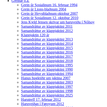
Greinar o.a.
Grein úr Sosialinum 16. februar 1994
Grein úr Lions-blaðnum 2004
Grein úr Heystblaðnum oktobur 2007
Grein úr Sosialinum 12. oktobur 2010
Jens Kjeld Jensen skrivar um haruveiðu í Nólsoy
Samandráttur av klappjaktini 2011
Samandráttur av klappjaktini 2012
Klappjaktin 120 ár
Samandráttur av klappjaktini 2013
Samandráttur av klappjaktini 2014
Samandráttur av klappjaktini 2015
Samandráttur av klappjaktini 2016
Samandráttur av klappjaktini 2017
Samandráttur av klappjaktini 2018
Samandráttur av klappjaktini 1995
Samandráttur av klappjaktini 1990
Samandráttur av klappjaktini 1994
Hanus hugleiðir um jaktina 2007
Samandráttur av klappjaktini 2003
Samandráttur av klappjaktini 1997
Samandráttur av klappjaktini 1998
Samandráttur av klappjaktini 2025
Harutreff 17. februar 2012
Haruveiðan í Føroyum 2012