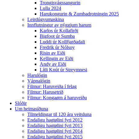
Trongisvágssangurin
Lulla 2024
Harukongurin & Zumbadrotningin 2025
Leirdúgvumaskina
Innflutningur av nýggjum harum
Karlos úr Kollafirði
Bigfoot úr Sumba
Luddi úr Kollfjarðadali
Fredrik úr Nólsoy
Risin av Eiði
Kellingin av Eiði
Andy av Eiði
Lítli Knút úr Streymnesi
Harulógin
Vápnalógin
Filmur: Haruveiða í felag
Filmur: Harusetrið
Filmur: Kongaørn á haruveiðu
Slóðir
Um heimasíðuna
Tilmeldingar til 120 ára veitsluna
Endaligu hagtølini fyri 2012
Endaligu hagtølini fyri 2013
Endaligu hagtølini fyri 2014
Endaligu hagtølini fyri 2015